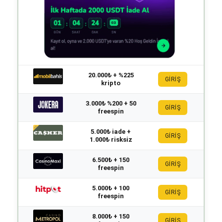
20.000₺ + %225
GİRİŞ
kripto
3.000₺ %200 + 50
GİRİŞ
freespin
5.000₺ iade +
GİRİŞ
1.000₺ risksiz
6.500₺ + 150
GİRİŞ
freespin
5.000₺ + 100
GİRİŞ
freespin
8.000₺ + 150
GİRİŞ