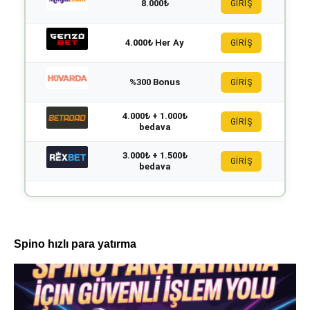
8.000₺
GİRİŞ
4.000₺ Her Ay
GİRİŞ
%300 Bonus
GİRİŞ
4.000₺ + 1.000₺
GİRİŞ
bedava
3.000₺ + 1.500₺
GİRİŞ
bedava
Spino hızlı para yatırma