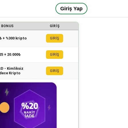
Giriş Yap
BONUS
GIRIŞ
₺ + %300 kripto
GİRİŞ
5 + 20.000₺
GİRİŞ
D - Kimliksiz
GİRİŞ
dece Kripto