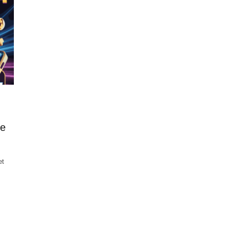
me
et