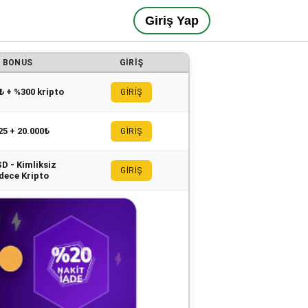
Giriş Yap
BONUS
GIRIŞ
₺ + %300 kripto
GİRİŞ
5 + 20.000₺
GİRİŞ
D - Kimliksiz
GİRİŞ
dece Kripto