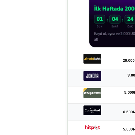
20.000
3.00
5.000
6.500₺
5.000₺