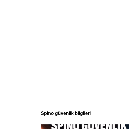
Spino güvenlik bilgileri