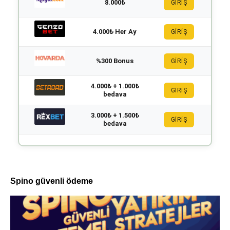
8.000₺
GİRİŞ
4.000₺ Her Ay
GİRİŞ
%300 Bonus
GİRİŞ
4.000₺ + 1.000₺
GİRİŞ
bedava
3.000₺ + 1.500₺
GİRİŞ
bedava
Spino güvenli ödeme