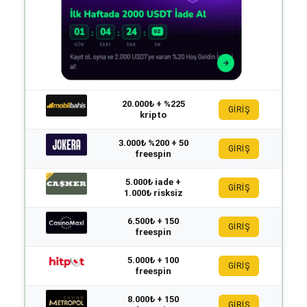
20.000₺ + %225
GİRİŞ
kripto
3.000₺ %200 + 50
GİRİŞ
freespin
5.000₺ iade +
GİRİŞ
1.000₺ risksiz
6.500₺ + 150
GİRİŞ
freespin
5.000₺ + 100
GİRİŞ
freespin
8.000₺ + 150
GİRİŞ