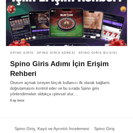
SPINO GIRIS
SPINO GIRIS ADRESI
SPINO GIRIS BILGISI
Spino Giris Adımı İçin Erişim
Rehberi
Oturum açmak isteyen birçok kullanıcı ilk olarak bağlantı
doğrulamasını kontrol eder ve bu sırada Spino giris
yönlendirmeleri oldukça işlevsel olur.…
8 ay önce
Spino Giriş, Kayıt ve Ayrıntılı İncelemesi
Spino Giriş