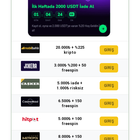
20.000₺ + %225
GİRİŞ
kripto
3.000₺ %200 + 50
GİRİŞ
freespin
5.000₺ iade +
GİRİŞ
1.000₺ risksiz
6.500₺ + 150
GİRİŞ
freespin
5.000₺ + 100
GİRİŞ
freespin
8.000₺ + 150
GİRİŞ