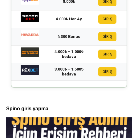
8.000₺
GİRİŞ
4.000₺ Her Ay
GİRİŞ
%300 Bonus
GİRİŞ
4.000₺ + 1.000₺
GİRİŞ
bedava
3.000₺ + 1.500₺
GİRİŞ
bedava
Spino giris yapma