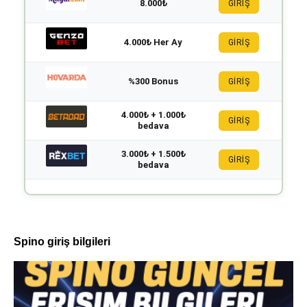
8.000₺
GİRİŞ
4.000₺ Her Ay
GİRİŞ
%300 Bonus
GİRİŞ
4.000₺ + 1.000₺
GİRİŞ
bedava
3.000₺ + 1.500₺
GİRİŞ
bedava
Spino giriş bilgileri