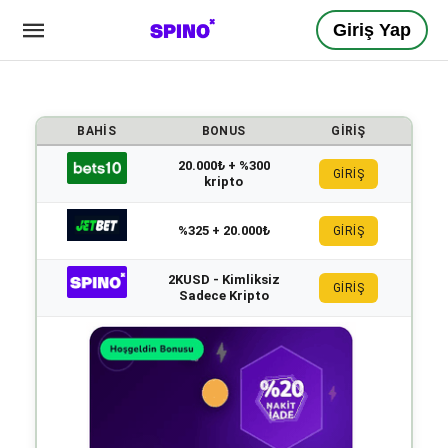
Giriş Yap
BAHIS
BONUS
GIRIŞ
20.000₺ + %300
GİRİŞ
kripto
%325 + 20.000₺
GİRİŞ
2KUSD - Kimliksiz
GİRİŞ
Sadece Kripto