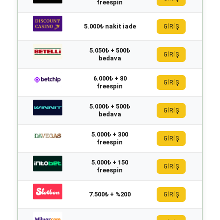
freespin
5.000₺ nakit iade
GİRİŞ
5.050₺ + 500₺
GİRİŞ
bedava
6.000₺ + 80
GİRİŞ
freespin
5.000₺ + 500₺
GİRİŞ
bedava
5.000₺ + 300
GİRİŞ
freespin
5.000₺ + 150
GİRİŞ
freespin
7.500₺ + %200
GİRİŞ