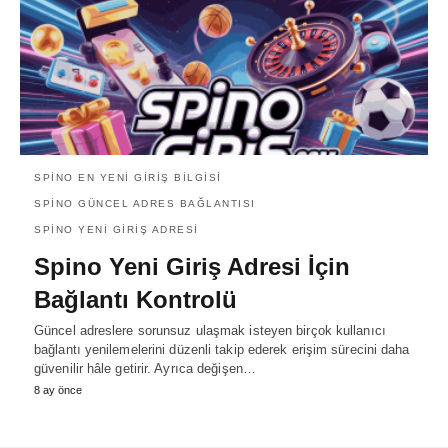
SPINO EN YENI GIRIŞ BILGISI
SPINO GÜNCEL ADRES BAĞLANTISI
SPINO YENI GIRIŞ ADRESI
Spino Yeni Giriş Adresi İçin
Bağlantı Kontrolü
Güncel adreslere sorunsuz ulaşmak isteyen birçok kullanıcı
bağlantı yenilemelerini düzenli takip ederek erişim sürecini daha
güvenilir hâle getirir. Ayrıca değişen…
8 ay önce