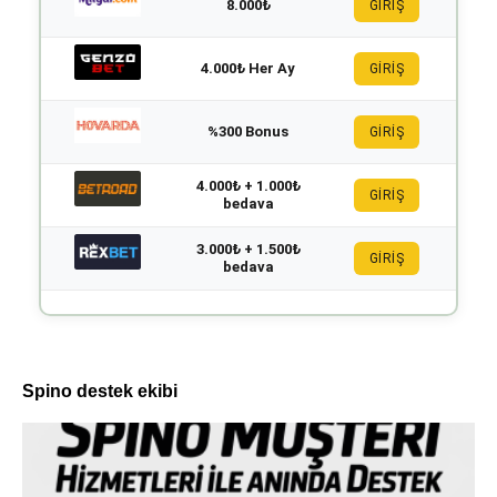
8.000₺
GİRİŞ
4.000₺ Her Ay
GİRİŞ
%300 Bonus
GİRİŞ
4.000₺ + 1.000₺
GİRİŞ
bedava
3.000₺ + 1.500₺
GİRİŞ
bedava
Spino destek ekibi