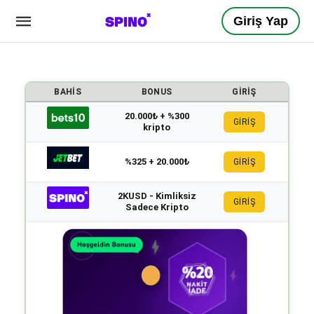
Giriş Yap
BAHIS
BONUS
GIRIŞ
20.000₺ + %300
GİRİŞ
kripto
%325 + 20.000₺
GİRİŞ
2KUSD - Kimliksiz
GİRİŞ
Sadece Kripto