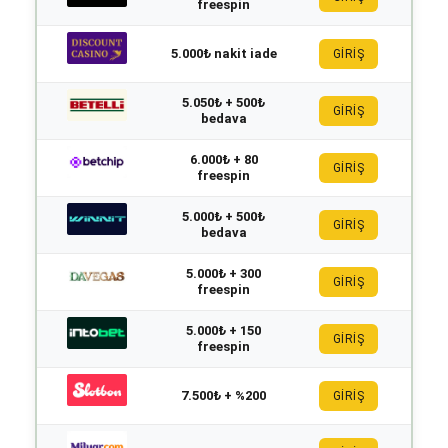
freespin
5.000₺ nakit iade
GİRİŞ
5.050₺ + 500₺
GİRİŞ
bedava
6.000₺ + 80
GİRİŞ
freespin
5.000₺ + 500₺
GİRİŞ
bedava
5.000₺ + 300
GİRİŞ
freespin
5.000₺ + 150
GİRİŞ
freespin
7.500₺ + %200
GİRİŞ