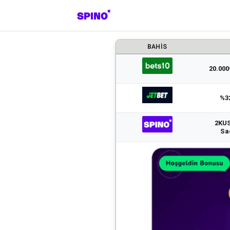
BAHIS
20.000
%32
2KUS
Sa