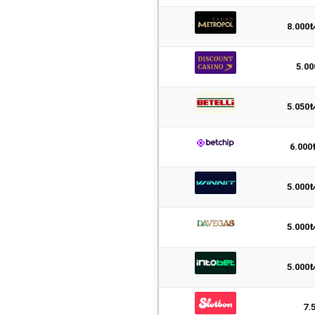
8.000₺
5.00
5.050₺
6.000
5.000₺
5.000₺
5.000₺
7.