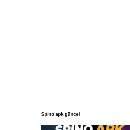
Spino apk güncel