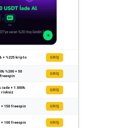
₺ + %225 kripto
GİRİŞ
0₺ %200 + 50
GİRİŞ
freespin
₺ iade + 1.000₺
GİRİŞ
risksiz
 + 150 freespin
GİRİŞ
 + 100 freespin
GİRİŞ