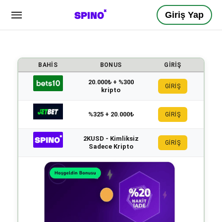
Giriş Yap
BAHIS
BONUS
GIRIŞ
20.000₺ + %300
GİRİŞ
kripto
%325 + 20.000₺
GİRİŞ
2KUSD - Kimliksiz
GİRİŞ
Sadece Kripto