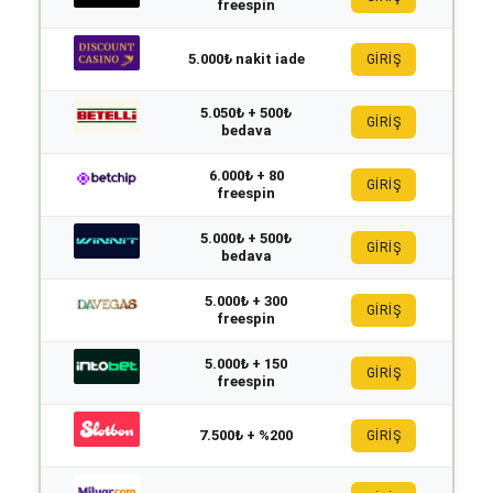
freespin
5.000₺ nakit iade
GİRİŞ
5.050₺ + 500₺
GİRİŞ
bedava
6.000₺ + 80
GİRİŞ
freespin
5.000₺ + 500₺
GİRİŞ
bedava
5.000₺ + 300
GİRİŞ
freespin
5.000₺ + 150
GİRİŞ
freespin
7.500₺ + %200
GİRİŞ