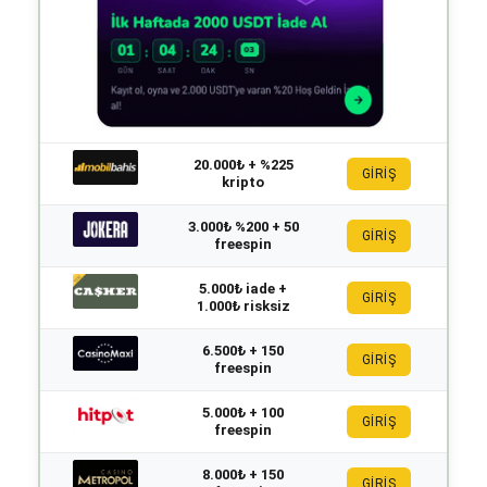
20.000₺ + %225
GİRİŞ
kripto
3.000₺ %200 + 50
GİRİŞ
freespin
5.000₺ iade +
GİRİŞ
1.000₺ risksiz
6.500₺ + 150
GİRİŞ
freespin
5.000₺ + 100
GİRİŞ
freespin
8.000₺ + 150
GİRİŞ