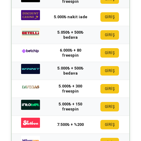
freespin
5.000₺ nakit iade
GİRİŞ
5.050₺ + 500₺
GİRİŞ
bedava
6.000₺ + 80
GİRİŞ
freespin
5.000₺ + 500₺
GİRİŞ
bedava
5.000₺ + 300
GİRİŞ
freespin
5.000₺ + 150
GİRİŞ
freespin
7.500₺ + %200
GİRİŞ