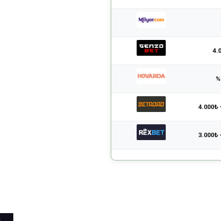
4.
%
4.000₺ 
3.000₺ 