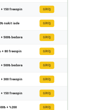
 + 150 freespin
GİRİŞ
0₺ nakit iade
GİRİŞ
 + 500₺ bedava
GİRİŞ
₺ + 80 freespin
GİRİŞ
 + 500₺ bedava
GİRİŞ
 + 300 freespin
GİRİŞ
 + 150 freespin
GİRİŞ
500₺ + %200
GİRİŞ