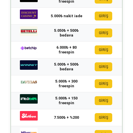
freespin
5.000₺ nakit iade
GİRİŞ
5.050₺ + 500₺
GİRİŞ
bedava
6.000₺ + 80
GİRİŞ
freespin
5.000₺ + 500₺
GİRİŞ
bedava
5.000₺ + 300
GİRİŞ
freespin
5.000₺ + 150
GİRİŞ
freespin
7.500₺ + %200
GİRİŞ