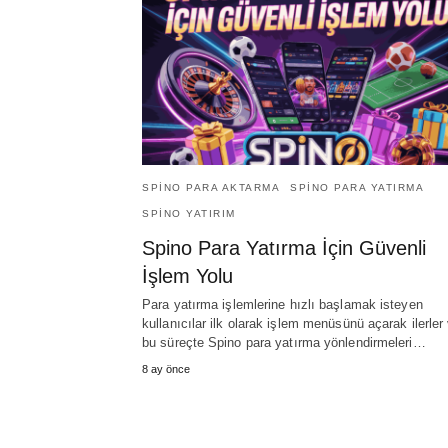
SPINO PARA AKTARMA
SPINO PARA YATIRMA
SPINO YATIRIM
Spino Para Yatırma İçin Güvenli
İşlem Yolu
Para yatırma işlemlerine hızlı başlamak isteyen
kullanıcılar ilk olarak işlem menüsünü açarak ilerler
bu süreçte Spino para yatırma yönlendirmeleri…
8 ay önce