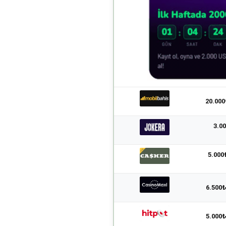
20.000
3.00
5.000
6.500₺
5.000₺