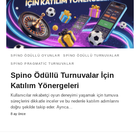
SPINO ÖDÜLLÜ OYUNLAR
SPINO ÖDÜLLÜ TURNUVALAR
SPINO PRAGMATIC TURNUVALAR
Spino Ödüllü Turnuvalar İçin
Katılım Yönergeleri
Kullanıcılar rekabetçi oyun deneyimi yaşamak için turnuva
süreçlerini dikkatle inceler ve bu nedenle katılım adımlarını
doğru şekilde takip eder. Ayrıca…
8 ay önce