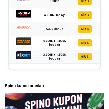
8.000₺
GİRİŞ
4.000₺ Her Ay
GİRİŞ
%300 Bonus
GİRİŞ
4.000₺ + 1.000₺
GİRİŞ
bedava
3.000₺ + 1.500₺
GİRİŞ
bedava
Spino kupon oranları