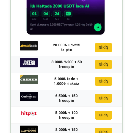
20.000₺ + %225
GİRİŞ
kripto
3.000₺ %200 + 50
GİRİŞ
freespin
5.000₺ iade +
GİRİŞ
1.000₺ risksiz
6.500₺ + 150
GİRİŞ
freespin
5.000₺ + 100
GİRİŞ
freespin
8.000₺ + 150
GİRİŞ