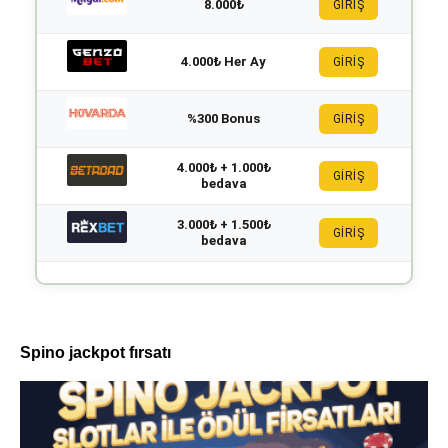
8.000₺
GİRİŞ
4.000₺ Her Ay
GİRİŞ
%300 Bonus
GİRİŞ
4.000₺ + 1.000₺
GİRİŞ
bedava
3.000₺ + 1.500₺
GİRİŞ
bedava
Spino jackpot fırsatı