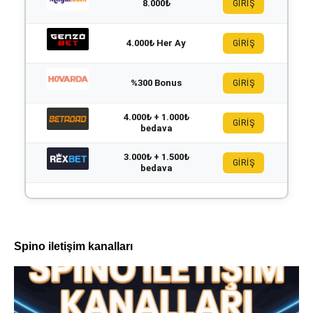
8.000₺
GİRİŞ
4.000₺ Her Ay
GİRİŞ
%300 Bonus
GİRİŞ
4.000₺ + 1.000₺
GİRİŞ
bedava
3.000₺ + 1.500₺
GİRİŞ
bedava
Spino iletişim kanalları