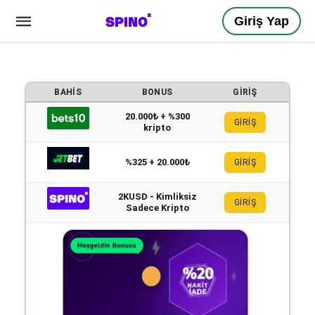
Giriş Yap
BAHIS
BONUS
GIRIŞ
20.000₺ + %300
GİRİŞ
kripto
%325 + 20.000₺
GİRİŞ
2KUSD - Kimliksiz
GİRİŞ
Sadece Kripto