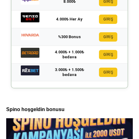
8.000₺
GİRİŞ
4.000₺ Her Ay
GİRİŞ
%300 Bonus
GİRİŞ
4.000₺ + 1.000₺
GİRİŞ
bedava
3.000₺ + 1.500₺
GİRİŞ
bedava
Spino hoşgeldin bonusu