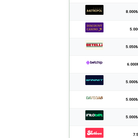
8.000₺
5.00
5.050₺
6.000
5.000₺
5.000₺
5.000₺
7.