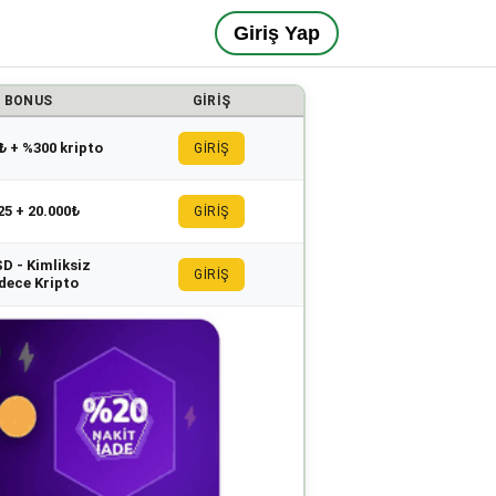
Giriş Yap
BONUS
GIRIŞ
₺ + %300 kripto
GİRİŞ
5 + 20.000₺
GİRİŞ
D - Kimliksiz
GİRİŞ
dece Kripto