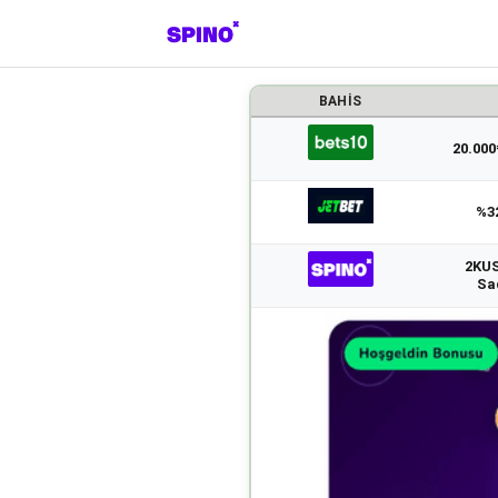
BAHIS
20.000
%32
2KUS
Sa