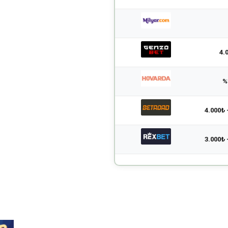
4.
%
4.000₺ 
3.000₺ 