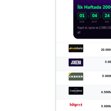
20.000
3.00
5.000
6.500₺
5.000₺