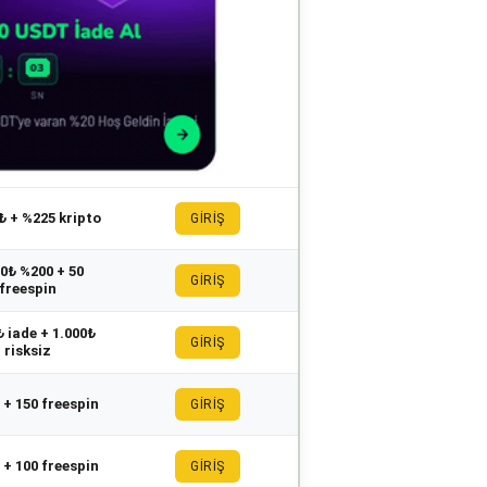
₺ + %225 kripto
GİRİŞ
0₺ %200 + 50
GİRİŞ
freespin
₺ iade + 1.000₺
GİRİŞ
risksiz
 + 150 freespin
GİRİŞ
 + 100 freespin
GİRİŞ