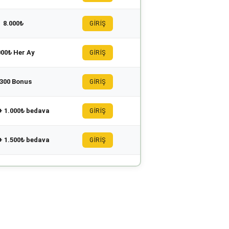
8.000₺
GİRİŞ
000₺ Her Ay
GİRİŞ
300 Bonus
GİRİŞ
+ 1.000₺ bedava
GİRİŞ
+ 1.500₺ bedava
GİRİŞ