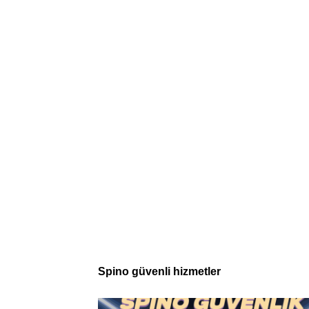
Spino güvenli hizmetler