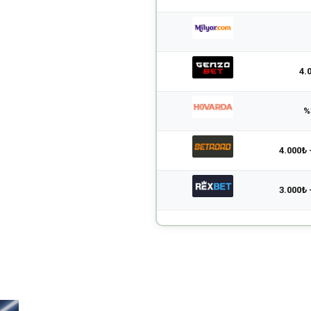
4.
%
4.000₺ 
3.000₺ 