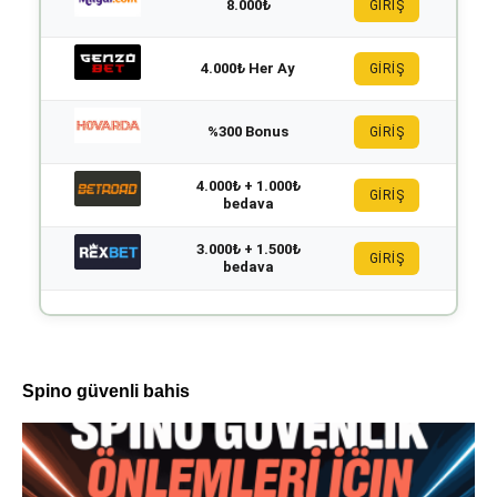
8.000₺
GİRİŞ
4.000₺ Her Ay
GİRİŞ
%300 Bonus
GİRİŞ
4.000₺ + 1.000₺
GİRİŞ
bedava
3.000₺ + 1.500₺
GİRİŞ
bedava
Spino güvenli bahis