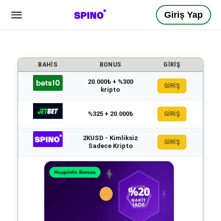
Giriş Yap
BAHIS
BONUS
GIRIŞ
20.000₺ + %300
GİRİŞ
kripto
%325 + 20.000₺
GİRİŞ
2KUSD - Kimliksiz
GİRİŞ
Sadece Kripto