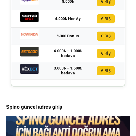
8.000₺
GİRİŞ
4.000₺ Her Ay
GİRİŞ
%300 Bonus
GİRİŞ
4.000₺ + 1.000₺
GİRİŞ
bedava
3.000₺ + 1.500₺
GİRİŞ
bedava
Spino güncel adres giriş