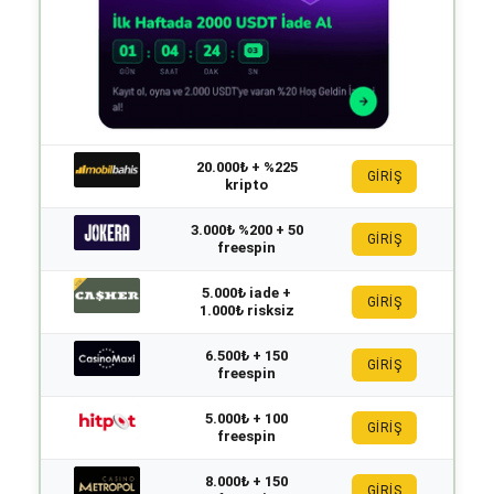
20.000₺ + %225
GİRİŞ
kripto
3.000₺ %200 + 50
GİRİŞ
freespin
5.000₺ iade +
GİRİŞ
1.000₺ risksiz
6.500₺ + 150
GİRİŞ
freespin
5.000₺ + 100
GİRİŞ
freespin
8.000₺ + 150
GİRİŞ