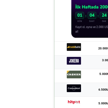
20.000
3.00
5.000
6.500₺
5.000₺