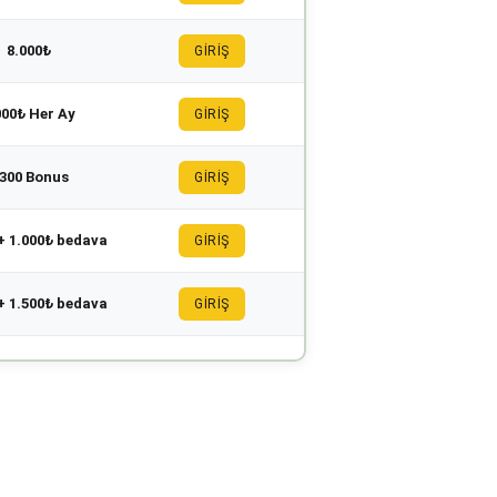
8.000₺
GİRİŞ
000₺ Her Ay
GİRİŞ
300 Bonus
GİRİŞ
+ 1.000₺ bedava
GİRİŞ
+ 1.500₺ bedava
GİRİŞ