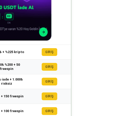
₺ + %225 kripto
GİRİŞ
0₺ %200 + 50
GİRİŞ
freespin
₺ iade + 1.000₺
GİRİŞ
risksiz
 + 150 freespin
GİRİŞ
 + 100 freespin
GİRİŞ