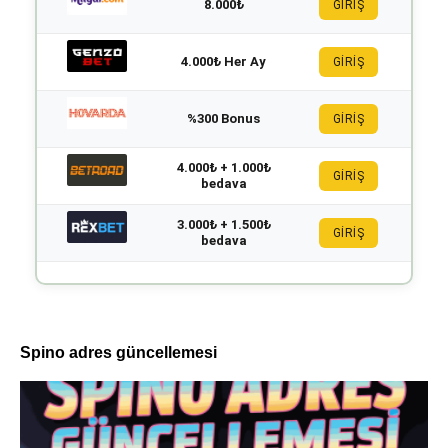
8.000₺
GİRİŞ
4.000₺ Her Ay
GİRİŞ
%300 Bonus
GİRİŞ
4.000₺ + 1.000₺
GİRİŞ
bedava
3.000₺ + 1.500₺
GİRİŞ
bedava
Spino adres güncellemesi