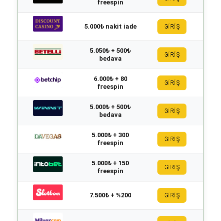
freespin
5.000₺ nakit iade
GİRİŞ
5.050₺ + 500₺
GİRİŞ
bedava
6.000₺ + 80
GİRİŞ
freespin
5.000₺ + 500₺
GİRİŞ
bedava
5.000₺ + 300
GİRİŞ
freespin
5.000₺ + 150
GİRİŞ
freespin
7.500₺ + %200
GİRİŞ