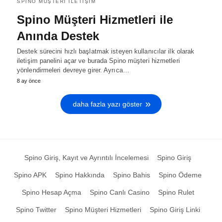
SPINO MÜŞTERI ILETIŞIM
Spino Müşteri Hizmetleri ile
Anında Destek
Destek sürecini hızlı başlatmak isteyen kullanıcılar ilk olarak
iletişim panelini açar ve burada Spino müşteri hizmetleri
yönlendirmeleri devreye girer. Ayrıca…
8 ay önce
daha fazla yazı göster
Spino Giriş, Kayıt ve Ayrıntılı İncelemesi
Spino Giriş
Spino APK
Spino Hakkında
Spino Bahis
Spino Ödeme
Spino Hesap Açma
Spino Canlı Casino
Spino Rulet
Spino Twitter
Spino Müşteri Hizmetleri
Spino Giriş Linki