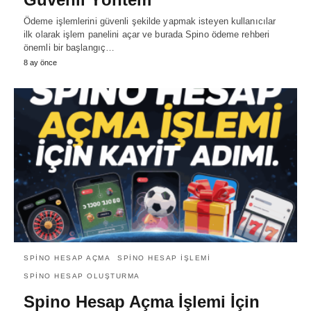
Ödeme işlemlerini güvenli şekilde yapmak isteyen kullanıcılar
ilk olarak işlem panelini açar ve burada Spino ödeme rehberi
önemli bir başlangıç…
8 ay önce
SPINO HESAP AÇMA
SPINO HESAP IŞLEMI
SPINO HESAP OLUŞTURMA
Spino Hesap Açma İşlemi İçin