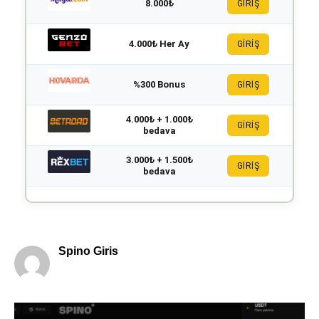
8.000₺
GİRİŞ
4.000₺ Her Ay
GİRİŞ
%300 Bonus
GİRİŞ
4.000₺ + 1.000₺
GİRİŞ
bedava
3.000₺ + 1.500₺
GİRİŞ
bedava
Spino Giris