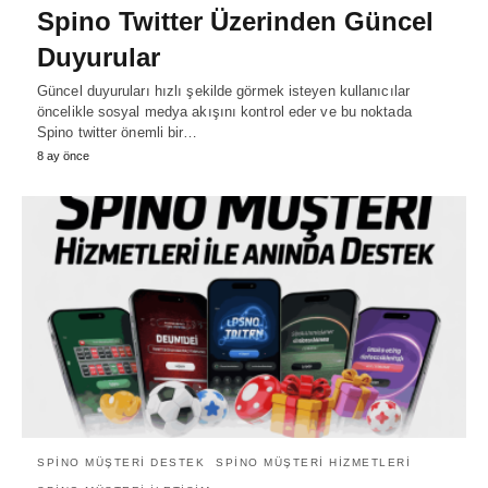
Spino Twitter Üzerinden Güncel
Duyurular
Güncel duyuruları hızlı şekilde görmek isteyen kullanıcılar
öncelikle sosyal medya akışını kontrol eder ve bu noktada
Spino twitter önemli bir…
8 ay önce
SPINO MÜŞTERI DESTEK
SPINO MÜŞTERI HIZMETLERI