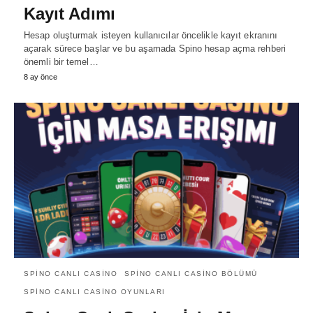
Kayıt Adımı
Hesap oluşturmak isteyen kullanıcılar öncelikle kayıt ekranını
açarak sürece başlar ve bu aşamada Spino hesap açma rehberi
önemli bir temel…
8 ay önce
SPINO CANLI CASINO
SPINO CANLI CASINO BÖLÜMÜ
SPINO CANLI CASINO OYUNLARI