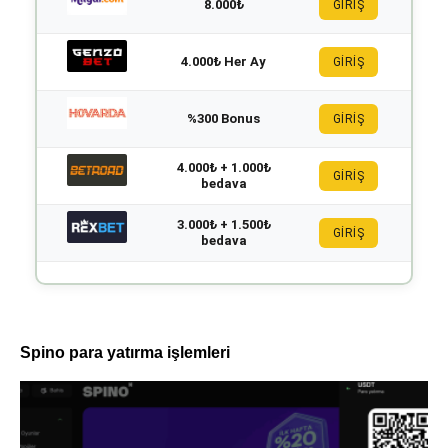
8.000₺
GİRİŞ
4.000₺ Her Ay
GİRİŞ
%300 Bonus
GİRİŞ
4.000₺ + 1.000₺
GİRİŞ
bedava
3.000₺ + 1.500₺
GİRİŞ
bedava
Spino para yatırma işlemleri