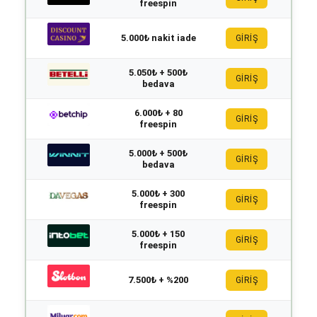
freespin
5.000₺ nakit iade
GİRİŞ
5.050₺ + 500₺
GİRİŞ
bedava
6.000₺ + 80
GİRİŞ
freespin
5.000₺ + 500₺
GİRİŞ
bedava
5.000₺ + 300
GİRİŞ
freespin
5.000₺ + 150
GİRİŞ
freespin
7.500₺ + %200
GİRİŞ