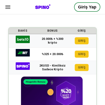
Giriş Yap
BAHIS
BONUS
GIRIŞ
20.000₺ + %300
GİRİŞ
kripto
%325 + 20.000₺
GİRİŞ
2KUSD - Kimliksiz
GİRİŞ
Sadece Kripto