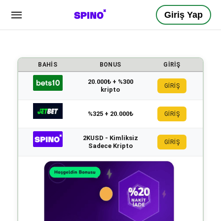
Giriş Yap
BAHIS
BONUS
GIRIŞ
20.000₺ + %300
GİRİŞ
kripto
%325 + 20.000₺
GİRİŞ
2KUSD - Kimliksiz
GİRİŞ
Sadece Kripto