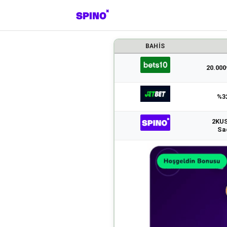
BAHIS
20.000
%32
2KUS
Sa