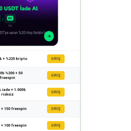
₺ + %225 kripto
GİRİŞ
0₺ %200 + 50
GİRİŞ
freespin
₺ iade + 1.000₺
GİRİŞ
risksiz
 + 150 freespin
GİRİŞ
 + 100 freespin
GİRİŞ