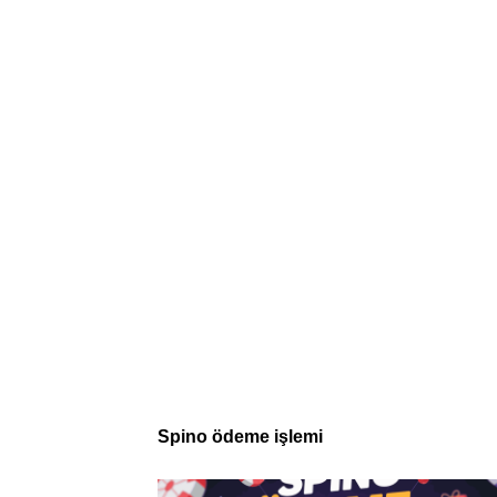
Spino ödeme işlemi