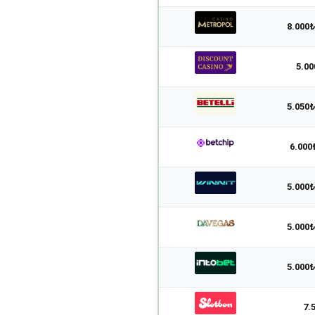
8.000₺
5.00
5.050₺
6.000
5.000₺
5.000₺
5.000₺
7.