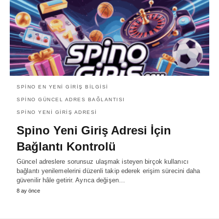
SPINO EN YENI GIRIŞ BILGISI
SPINO GÜNCEL ADRES BAĞLANTISI
SPINO YENI GIRIŞ ADRESI
Spino Yeni Giriş Adresi İçin
Bağlantı Kontrolü
Güncel adreslere sorunsuz ulaşmak isteyen birçok kullanıcı
bağlantı yenilemelerini düzenli takip ederek erişim sürecini daha
güvenilir hâle getirir. Ayrıca değişen…
8 ay önce