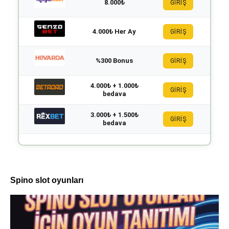
8.000₺
GİRİŞ
4.000₺ Her Ay
GİRİŞ
%300 Bonus
GİRİŞ
4.000₺ + 1.000₺
GİRİŞ
bedava
3.000₺ + 1.500₺
GİRİŞ
bedava
Spino slot oyunları