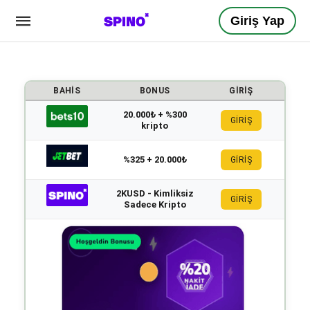
Giriş Yap
BAHIS
BONUS
GIRIŞ
20.000₺ + %300
GİRİŞ
kripto
%325 + 20.000₺
GİRİŞ
2KUSD - Kimliksiz
GİRİŞ
Sadece Kripto