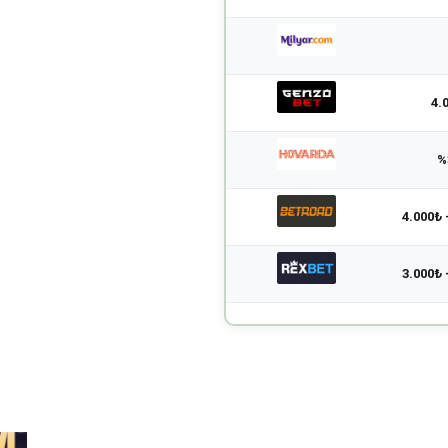
4.
%
4.000₺ 
3.000₺ 