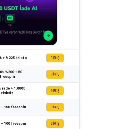
₺ + %225 kripto
GİRİŞ
0₺ %200 + 50
GİRİŞ
freespin
₺ iade + 1.000₺
GİRİŞ
risksiz
 + 150 freespin
GİRİŞ
 + 100 freespin
GİRİŞ