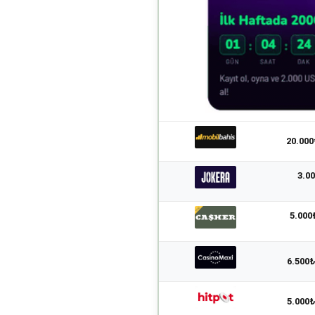
20.000
3.00
5.000
6.500₺
5.000₺