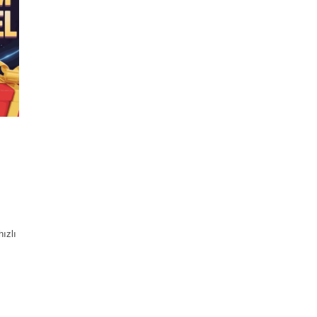
hızlı