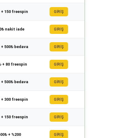
 + 150 freespin
GİRİŞ
0₺ nakit iade
GİRİŞ
 + 500₺ bedava
GİRİŞ
₺ + 80 freespin
GİRİŞ
 + 500₺ bedava
GİRİŞ
 + 300 freespin
GİRİŞ
 + 150 freespin
GİRİŞ
500₺ + %200
GİRİŞ