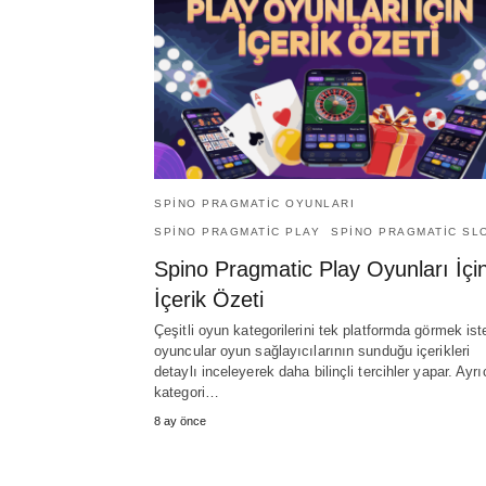
SPINO PRAGMATIC OYUNLARI
SPINO PRAGMATIC PLAY
SPINO PRAGMATIC SL
Spino Pragmatic Play Oyunları İçi
İçerik Özeti
Çeşitli oyun kategorilerini tek platformda görmek is
oyuncular oyun sağlayıcılarının sunduğu içerikleri
detaylı inceleyerek daha bilinçli tercihler yapar. Ayrı
kategori…
8 ay önce