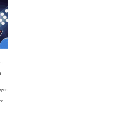
OT
n
teyen
ca