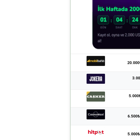
20.000
3.00
5.000
6.500₺
5.000₺