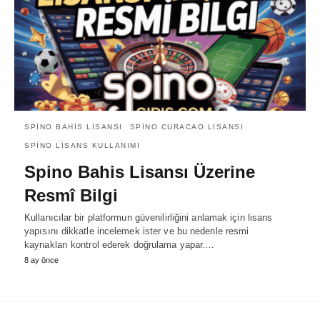
SPINO BAHIS LISANSI
SPINO CURACAO LISANSI
SPINO LISANS KULLANIMI
Spino Bahis Lisansı Üzerine
Resmî Bilgi
Kullanıcılar bir platformun güvenilirliğini anlamak için lisans
yapısını dikkatle incelemek ister ve bu nedenle resmi
kaynakları kontrol ederek doğrulama yapar.…
8 ay önce