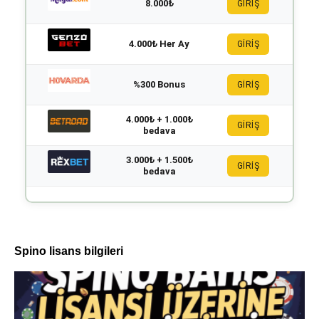
8.000₺
GİRİŞ
4.000₺ Her Ay
GİRİŞ
%300 Bonus
GİRİŞ
4.000₺ + 1.000₺
GİRİŞ
bedava
3.000₺ + 1.500₺
GİRİŞ
bedava
Spino lisans bilgileri