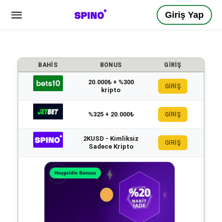
Giriş Yap
BAHIS
BONUS
GIRIŞ
20.000₺ + %300
GİRİŞ
kripto
%325 + 20.000₺
GİRİŞ
2KUSD - Kimliksiz
GİRİŞ
Sadece Kripto