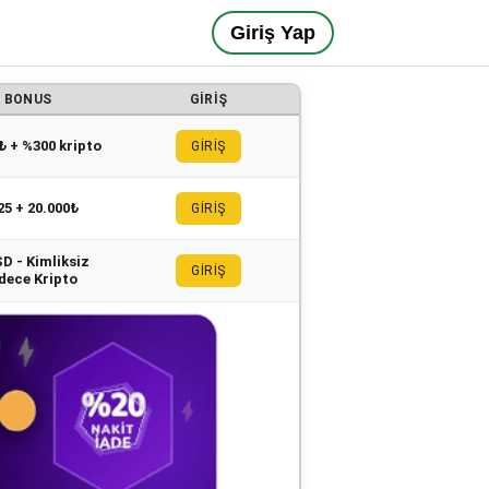
Giriş Yap
BONUS
GIRIŞ
₺ + %300 kripto
GİRİŞ
5 + 20.000₺
GİRİŞ
D - Kimliksiz
GİRİŞ
dece Kripto