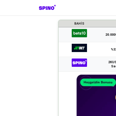
BAHIS
20.000
%32
2KUS
Sa