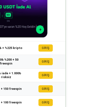
₺ + %225 kripto
GİRİŞ
0₺ %200 + 50
GİRİŞ
freespin
₺ iade + 1.000₺
GİRİŞ
risksiz
 + 150 freespin
GİRİŞ
 + 100 freespin
GİRİŞ