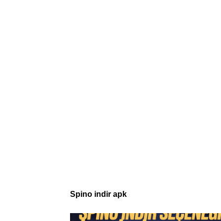
Spino indir apk