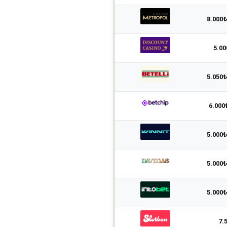
8.000₺
5.00
5.050₺
6.000
5.000₺
5.000₺
5.000₺
7.