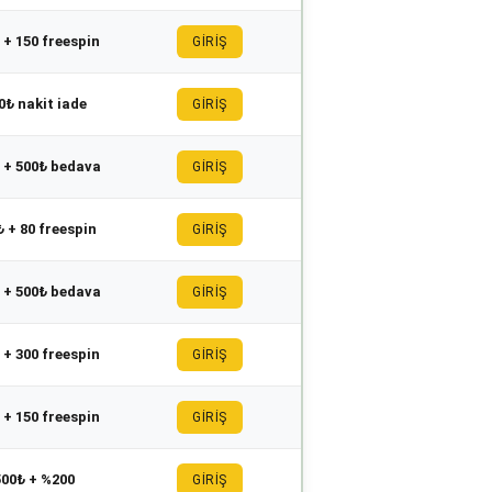
 + 150 freespin
GİRİŞ
0₺ nakit iade
GİRİŞ
 + 500₺ bedava
GİRİŞ
₺ + 80 freespin
GİRİŞ
 + 500₺ bedava
GİRİŞ
 + 300 freespin
GİRİŞ
 + 150 freespin
GİRİŞ
500₺ + %200
GİRİŞ