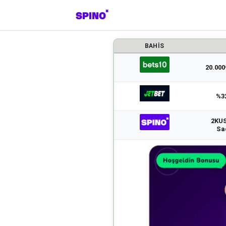
BAHIS
20.000
%32
2KUS
Sa