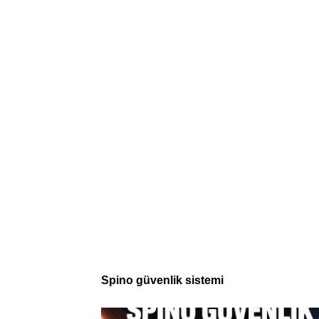
Spino güvenlik sistemi