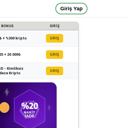
Giriş Yap
BONUS
GIRIŞ
₺ + %300 kripto
GİRİŞ
5 + 20.000₺
GİRİŞ
D - Kimliksiz
GİRİŞ
dece Kripto