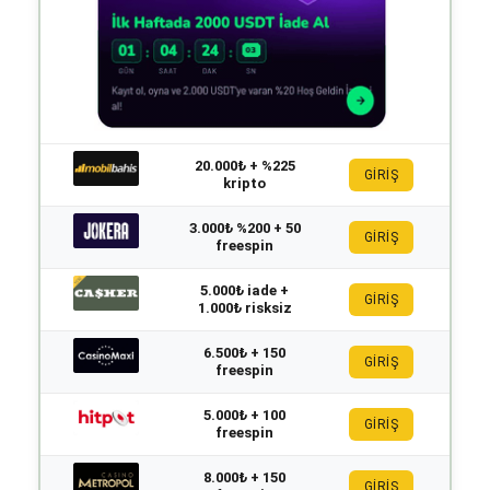
20.000₺ + %225
GİRİŞ
kripto
3.000₺ %200 + 50
GİRİŞ
freespin
5.000₺ iade +
GİRİŞ
1.000₺ risksiz
6.500₺ + 150
GİRİŞ
freespin
5.000₺ + 100
GİRİŞ
freespin
8.000₺ + 150
GİRİŞ