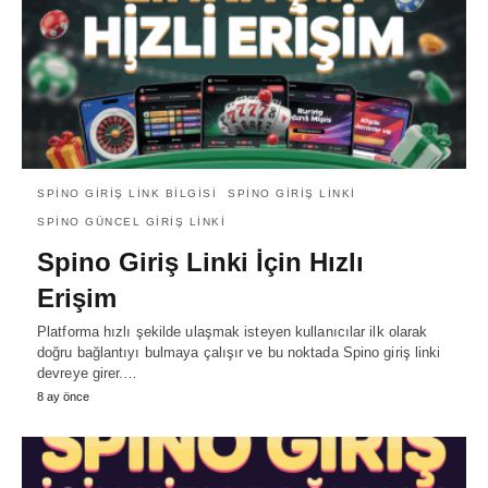
SPINO GIRIŞ LINK BILGISI
SPINO GIRIŞ LINKI
SPINO GÜNCEL GIRIŞ LINKI
Spino Giriş Linki İçin Hızlı
Erişim
Platforma hızlı şekilde ulaşmak isteyen kullanıcılar ilk olarak
doğru bağlantıyı bulmaya çalışır ve bu noktada Spino giriş linki
devreye girer.…
8 ay önce