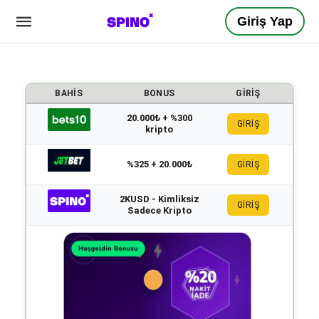
Giriş Yap
BAHIS
BONUS
GIRIŞ
20.000₺ + %300
GİRİŞ
kripto
%325 + 20.000₺
GİRİŞ
2KUSD - Kimliksiz
GİRİŞ
Sadece Kripto