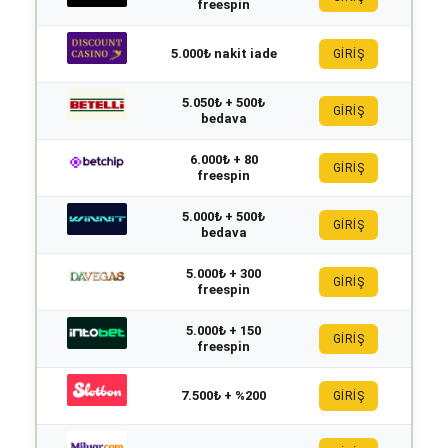
freespin
5.000₺ nakit iade
GİRİŞ
5.050₺ + 500₺
GİRİŞ
bedava
6.000₺ + 80
GİRİŞ
freespin
5.000₺ + 500₺
GİRİŞ
bedava
5.000₺ + 300
GİRİŞ
freespin
5.000₺ + 150
GİRİŞ
freespin
7.500₺ + %200
GİRİŞ