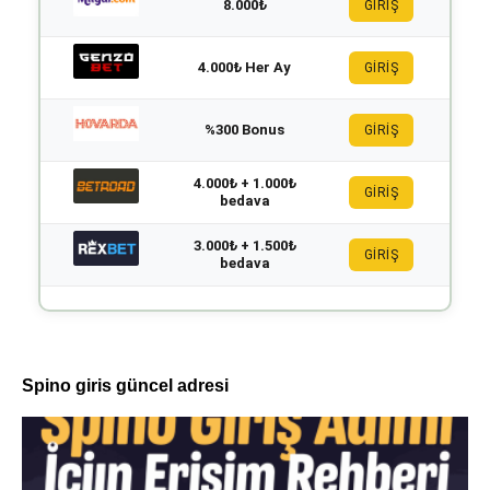
8.000₺
GİRİŞ
4.000₺ Her Ay
GİRİŞ
%300 Bonus
GİRİŞ
4.000₺ + 1.000₺
GİRİŞ
bedava
3.000₺ + 1.500₺
GİRİŞ
bedava
Spino giris güncel adresi