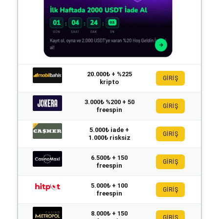
20.000₺ + %225
GİRİŞ
kripto
3.000₺ %200 + 50
GİRİŞ
freespin
5.000₺ iade +
GİRİŞ
1.000₺ risksiz
6.500₺ + 150
GİRİŞ
freespin
5.000₺ + 100
GİRİŞ
freespin
8.000₺ + 150
GİRİŞ