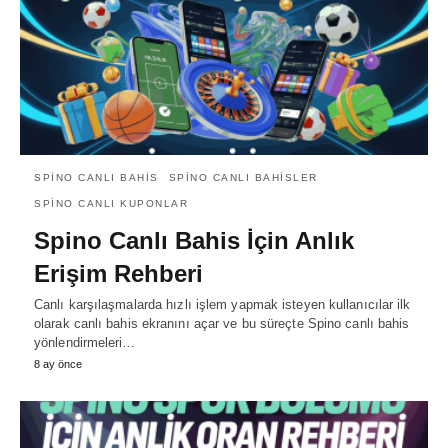
SPINO CANLI BAHIS
SPINO CANLI BAHISLER
SPINO CANLI KUPONLAR
Spino Canlı Bahis İçin Anlık
Erişim Rehberi
Canlı karşılaşmalarda hızlı işlem yapmak isteyen kullanıcılar ilk
olarak canlı bahis ekranını açar ve bu süreçte Spino canlı bahis
yönlendirmeleri…
8 ay önce